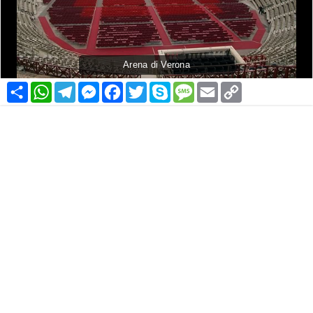
Arena di Verona
Condividi
WhatsApp
Telegram
Messenger
Facebook
Twitter
Skype
Message
Email
Copy
Link