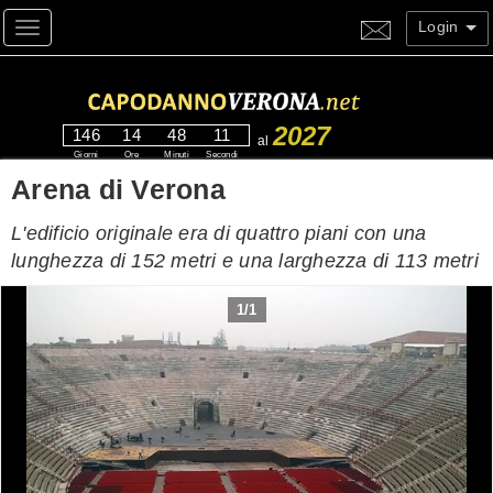
Login
Toggle navigation
2027
146
14
48
10
al
Giorni
Ore
Minuti
Secondi
Arena di Verona
L'edificio originale era di quattro piani con una
lunghezza di 152 metri e una larghezza di 113 metri
1
/
1