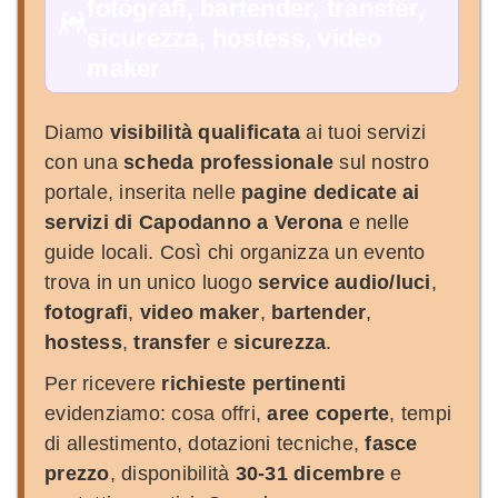
fotografi, bartender, transfer,
sicurezza, hostess, video
maker
Diamo
visibilità qualificata
ai tuoi servizi
con una
scheda professionale
sul nostro
portale, inserita nelle
pagine dedicate ai
servizi di Capodanno a Verona
e nelle
guide locali. Così chi organizza un evento
trova in un unico luogo
service audio/luci
,
fotografi
,
video maker
,
bartender
,
hostess
,
transfer
e
sicurezza
.
Per ricevere
richieste pertinenti
evidenziamo: cosa offri,
aree coperte
, tempi
di allestimento, dotazioni tecniche,
fasce
prezzo
, disponibilità
30-31 dicembre
e