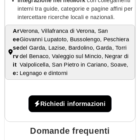
Integrazione nel network
con collegamenti
interni tra guide, categorie e pagine affini per
intercettare ricerche locali e nazionali.
Ar
Verona, Villafranca di Verona, San
ee
Giovanni Lupatoto, Bussolengo, Peschiera
se
del Garda, Lazise, Bardolino, Garda, Torri
rv
del Benaco, Valeggio sul Mincio, Negrar di
it
Valpolicella, San Pietro in Cariano, Soave,
e:
Legnago e dintorni
Richiedi informazioni
Domande frequenti