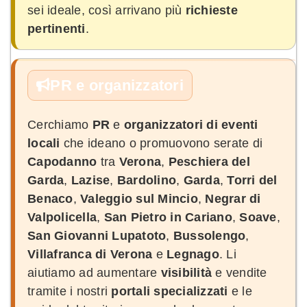
sei ideale, così arrivano più
richieste
pertinenti
.
PR e organizzatori
Cerchiamo
PR
e
organizzatori di eventi
locali
che ideano o promuovono serate di
Capodanno
tra
Verona
,
Peschiera del
Garda
,
Lazise
,
Bardolino
,
Garda
,
Torri del
Benaco
,
Valeggio sul Mincio
,
Negrar di
Valpolicella
,
San Pietro in Cariano
,
Soave
,
San Giovanni Lupatoto
,
Bussolengo
,
Villafranca di Verona
e
Legnago
. Li
aiutiamo ad aumentare
visibilità
e vendite
tramite i nostri
portali specializzati
e le