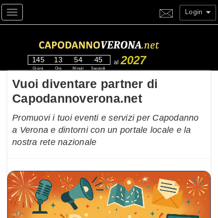
Login
Toggle navigation
2027
145
13
54
44
al
Giorni
Ore
Minuti
Secondi
Vuoi diventare partner di
Capodannoverona.net
Promuovi i tuoi eventi e servizi per Capodanno
a Verona e dintorni con un portale locale e la
nostra rete nazionale