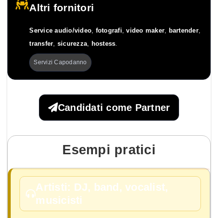
Altri fornitori
Service audio/video
,
fotografi
,
video maker
,
bartender
,
transfer
,
sicurezza
,
hostess
.
Servizi Capodanno
Candidati come Partner
Esempi pratici
Artisti: DJ, band, vocalist,
musicisti