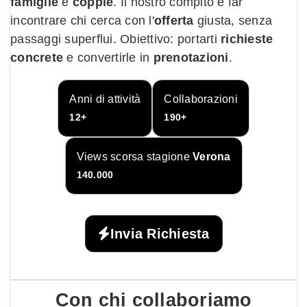
famiglie
e
coppie
. Il nostro compito è far
incontrare chi cerca con l'
offerta
giusta, senza
passaggi superflui. Obiettivo: portarti
richieste
concrete
e convertirle in
prenotazioni
.
Anni di attività
Collaborazioni
12+
190+
Views scorsa stagione
Verona
140.000
Invia Richiesta
Con chi
collaboriamo