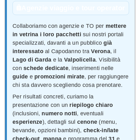
Agenzie viaggio e tour operator
Collaboriamo con agenzie e TO per
mettere
in vetrina i loro pacchetti
sui nostri portali
specializzati, davanti a un pubblico
già
interessato
al Capodanno tra
Verona
, il
Lago di Garda
e la
Valpolicella
. Visibilità
con
schede dedicate
, inserimenti nelle
guide
e
promozioni mirate
, per raggiungere
chi sta davvero scegliendo cosa prenotare.
Per risultati concreti, curiamo la
presentazione con un
riepilogo chiaro
(inclusioni,
numero notti
, eventuali
esperienze
), dettagli sul
cenone
(menu,
bevande, opzioni bambini),
check-in/late
check-out
,
mappa
e programma del
31
e