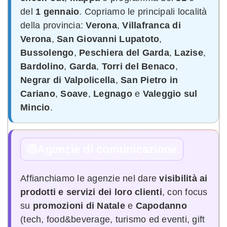
del
1 gennaio
. Copriamo le principali località
della provincia:
Verona
,
Villafranca di
Verona
,
San Giovanni Lupatoto
,
Bussolengo
,
Peschiera del Garda
,
Lazise
,
Bardolino
,
Garda
,
Torri del Benaco
,
Negrar di Valpolicella
,
San Pietro in
Cariano
,
Soave
,
Legnago
e
Valeggio sul
Mincio
.
Agenzie di comunicazione
Affianchiamo le agenzie nel dare
visibilità ai
prodotti e servizi dei loro clienti
, con focus
su
promozioni di Natale
e
Capodanno
(tech, food&beverage, turismo ed eventi, gift