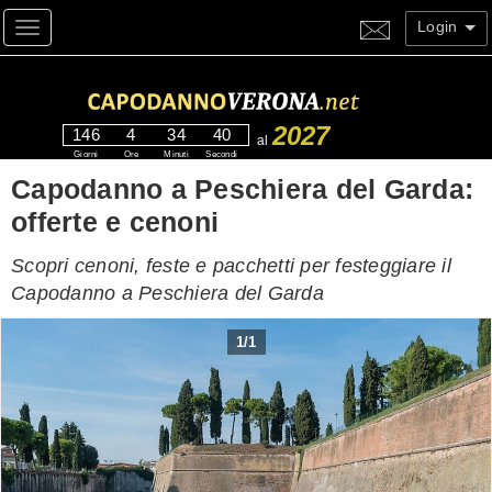
Login
Toggle navigation
2027
146
4
34
39
al
Giorni
Ore
Minuti
Secondi
Capodanno a Peschiera del Garda:
offerte e cenoni
Scopri cenoni, feste e pacchetti per festeggiare il
Capodanno a Peschiera del Garda
1
/
1