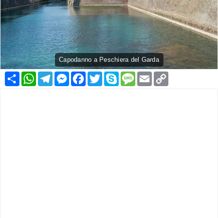
Capodanno a Peschiera del Garda
Condividi
WhatsApp
Telegram
Messenger
Facebook
Twitter
Skype
Message
Email
Copy
Link