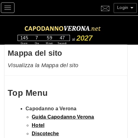
Login
Toggle navigation
2027
145
7
59
46
al
Giorni
Ore
Minuti
Secondi
Mappa del sito
Visualizza la Mappa del sito
Top Menu
Capodanno a Verona
Guida Capodanno Verona
Hotel
Discoteche