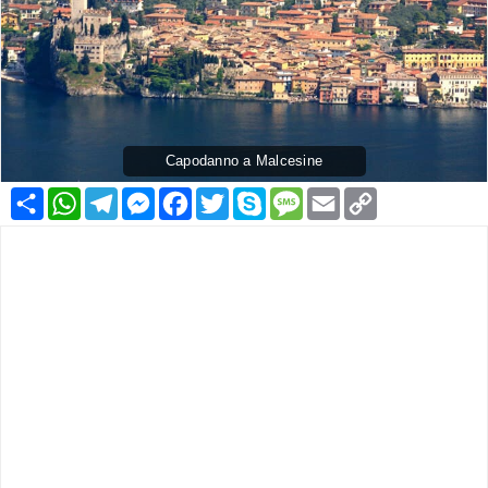
Capodanno a Malcesine
Condividi
WhatsApp
Telegram
Messenger
Facebook
Twitter
Skype
Message
Email
Copy
Link