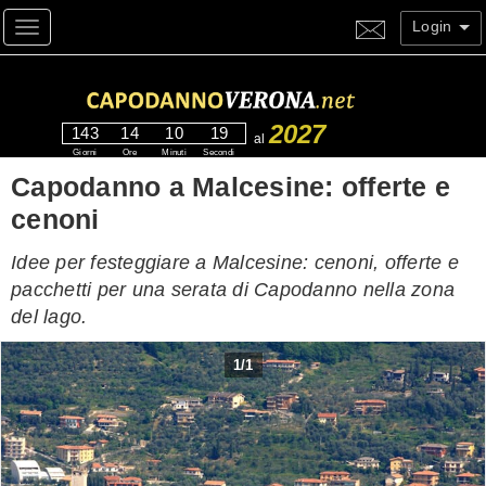
Login
Toggle navigation
2027
143
14
10
18
al
Giorni
Ore
Minuti
Secondi
Capodanno a Malcesine: offerte e
cenoni
Idee per festeggiare a Malcesine: cenoni, offerte e
pacchetti per una serata di Capodanno nella zona
del lago.
1
/
1