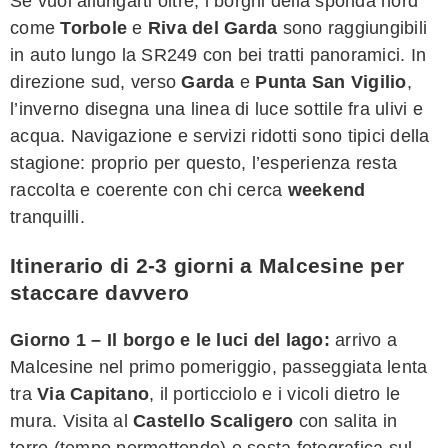
Se vuoi allungarti oltre, i borghi della sponda nord
come
Torbole
e
Riva del Garda
sono raggiungibili
in auto lungo la SR249 con bei tratti panoramici. In
direzione sud, verso
Garda
e
Punta San Vigilio
,
l’inverno disegna una linea di luce sottile fra ulivi e
acqua. Navigazione e servizi ridotti sono tipici della
stagione: proprio per questo, l’esperienza resta
raccolta e coerente con chi cerca
weekend
tranquilli.
Itinerario di 2-3 giorni a Malcesine per
staccare davvero
Giorno 1 – Il borgo e le luci del lago:
arrivo a
Malcesine nel primo pomeriggio, passeggiata lenta
tra
Via Capitano
, il porticciolo e i vicoli dietro le
mura. Visita al
Castello Scaligero
con salita in
torre (tempo permettendo) e sosta fotografica sul