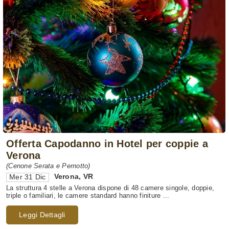
Offerta Capodanno in Hotel per coppie a
Verona
(Cenone Serata e Pernotto)
Verona
,
VR
Mer 31 Dic
La struttura 4 stelle a Verona dispone di 48 camere singole, doppie,
triple o familiari, le camere standard hanno finiture ...
Leggi Dettagli