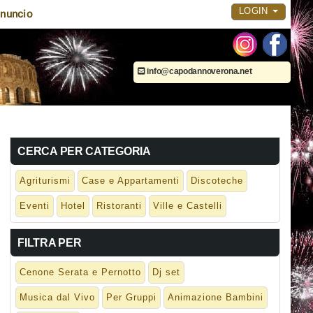
LOGIN
nuncio
info@capodannoverona.net
CERCA PER CATEGORIA
Agriturismi
Case e Appartamenti
Discoteche
Eventi
Hotel
Ristoranti
Ville e Castelli
FILTRA PER
Cenone Serata e Pernotto
Dj set
Musica dal Vivo
Per Gruppi
Animazione Bambini