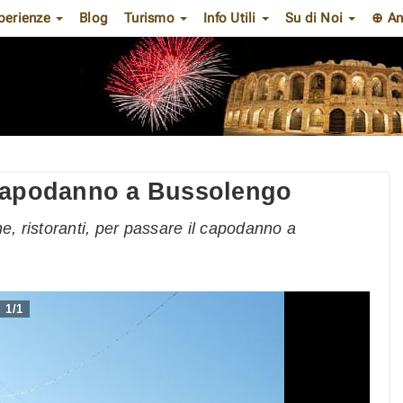
perienze
Blog
Turismo
Info Utili
Su di Noi
⊕ An
 capodanno a Bussolengo
che, ristoranti, per passare il capodanno a
1
/
1