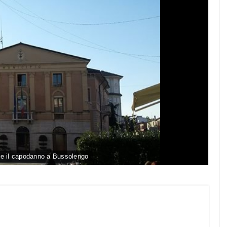
e il capodanno a Bussolengo
py
nk