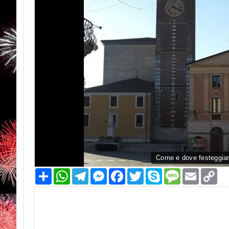
Come e dove festeggiar
Condividi
WhatsApp
Telegram
Messenger
Facebook
Twitter
Skype
Message
Email
Co
Li