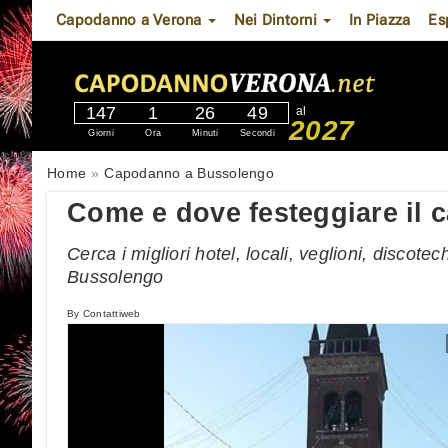
Capodanno a Verona
Nei Dintorni
In Piazza
Es
147
1
26
48
al
2027
Giorni
Ora
Minuti
Secondi
Home
Capodanno a Bussolengo
Come e dove festeggiare il
Cerca i migliori hotel, locali, veglioni, discote
Bussolengo
By
Contattiweb