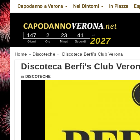
Capodanno a Verona
Nei Dintorni
In Piazza
Es
147
2
23
40
al
2027
Giorni
Ore
Minuti
Secondi
Home
Discoteche
Discoteca Berfi's Club Verona
Discoteca Berfi's Club Vero
in
DISCOTECHE