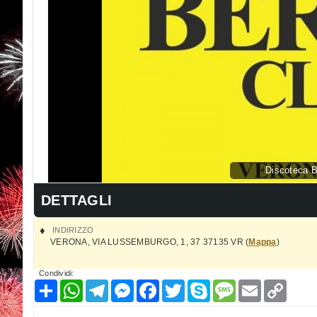
Discoteca B
DETTAGLI
INDIRIZZO
VERONA
,
VIA LUSSEMBURGO, 1, 37
37135
VR
(
Mappa
)
Condividi:
Condividi
WhatsApp
Telegram
Messenger
Facebook
Twitter
Skype
Message
Email
Copy
Link