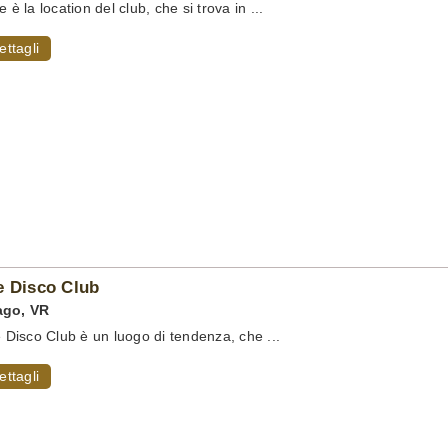
e è la location del club, che si trova in ...
ettagli
e Disco Club
ago
,
VR
pe Disco Club è un luogo di tendenza, che ...
ettagli