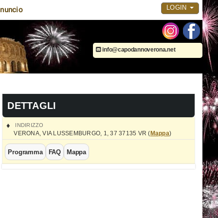
LOGIN
nuncio
info@capodannoverona.net
DETTAGLI
INDIRIZZO
VERONA
,
VIA LUSSEMBURGO, 1, 37
37135
VR
(
Mappa
)
Programma
FAQ
Mappa