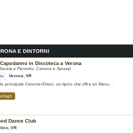
ERONA E DINTORNI
 Capodanno in Discoteca a Verona
erata e Pernotto, Cenone e Serata)
Verona
,
VR
ic
tto principale Cenone+Disco, un tipico che offre un Menu ...
ettagli
ood Dance Club
lino
,
VR