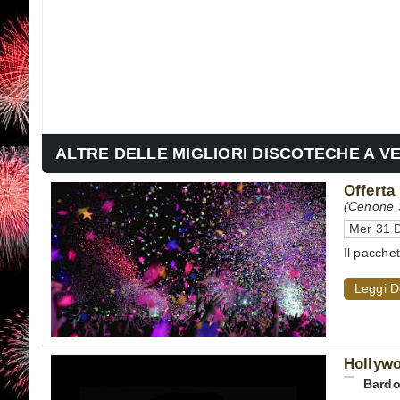
ALTRE DELLE MIGLIORI DISCOTECHE A V
Offerta
(Cenone S
Mer 31 D
Il pacche
Leggi D
Hollyw
Bardo