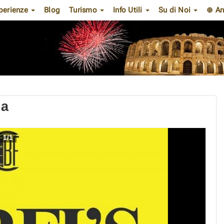
perienze
Blog
Turismo
Info Utili
Su di Noi
⊕ An
na
1
/
1