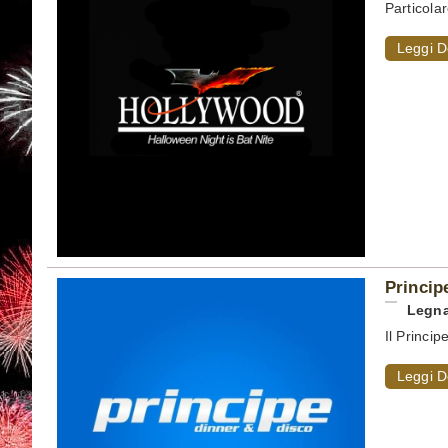
Particolar
Leggi D
Princip
Legn
Il Princi
Leggi D