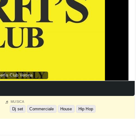
erfis Club Verona
MUSICA
Dj set
Commerciale
House
Hip Hop